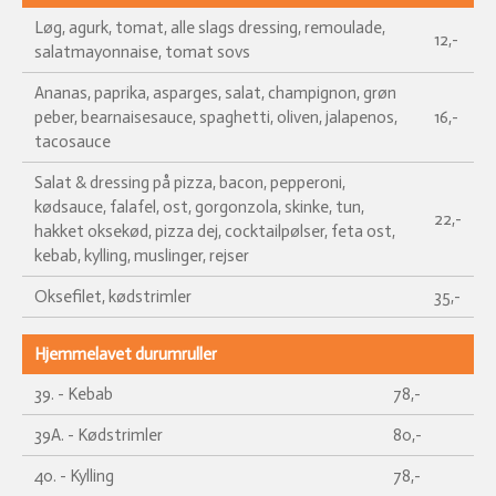
Løg, agurk, tomat, alle slags dressing, remoulade,
12,-
salatmayonnaise, tomat sovs
Ananas, paprika, asparges, salat, champignon, grøn
peber, bearnaisesauce, spaghetti, oliven, jalapenos,
16,-
tacosauce
Salat & dressing på pizza, bacon, pepperoni,
kødsauce, falafel, ost, gorgonzola, skinke, tun,
22,-
hakket oksekød, pizza dej, cocktailpølser, feta ost,
kebab, kylling, muslinger, rejser
Oksefilet, kødstrimler
35,-
Hjemmelavet durumruller
39. - Kebab
78,-
39A. - Kødstrimler
80,-
40. - Kylling
78,-