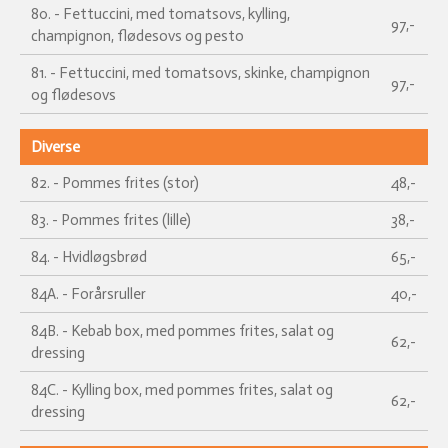
80. - Fettuccini, med tomatsovs, kylling,
97,-
champignon, flødesovs og pesto
81. - Fettuccini, med tomatsovs, skinke, champignon
97,-
og flødesovs
Diverse
82. - Pommes frites (stor)
48,-
83. - Pommes frites (lille)
38,-
84. - Hvidløgsbrød
65,-
84A. - Forårsruller
40,-
84B. - Kebab box, med pommes frites, salat og
62,-
dressing
84C. - Kylling box, med pommes frites, salat og
62,-
dressing