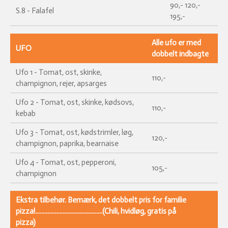
90,- 120,-
S.8 - Falafel
195,-
Alle ufo er med
UFO
dobbelt indbagte
Ufo 1 - Tomat, ost, skinke,
110,-
champignon, rejer, apsarges
Ufo 2 - Tomat, ost, skinke, kødsovs,
110,-
kebab
Ufo 3 - Tomat, ost, kødstrimler, løg,
120,-
champignon, paprika, bearnaise
Ufo 4 - Tomat, ost, pepperoni,
105,-
champignon
Ekstra tilbehør. Bemærk, det dobbelt pris for familie
pizza!............................................(Chili, hvidløg, gratis på
pizza)