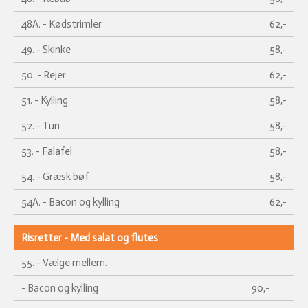
48A. - Kødstrimler
62,-
49. - Skinke
58,-
50. - Rejer
62,-
51. - Kylling
58,-
52. - Tun
58,-
53. - Falafel
58,-
54. - Græsk bøf
58,-
54A. - Bacon og kylling
62,-
Risretter - Med salat og flutes
55. - Vælge mellem.
- Bacon og kylling
90,-