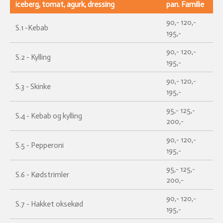
iceberg, tomat, agurk, dressing
pan. Familie
90,- 120,-
S.1 -Kebab
195,-
90,- 120,-
S.2 - Kylling
195,-
90,- 120,-
S.3 - Skinke
195,-
95,- 125,-
S.4 - Kebab og kylling
200,-
90,- 120,-
S.5 - Pepperoni
195,-
95,- 125,-
S.6 - Kødstrimler
200,-
90,- 120,-
S.7 - Hakket oksekød
195,-