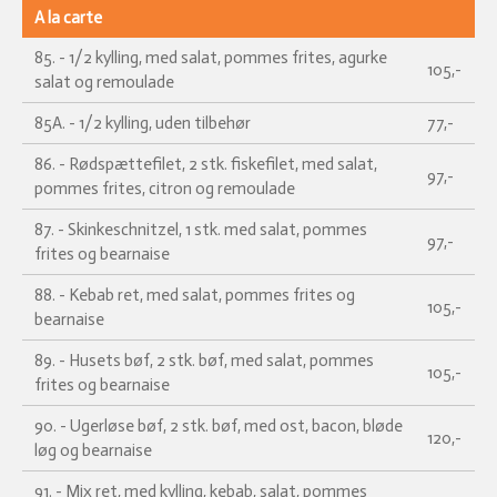
A la carte
85. - 1/2 kylling, med salat, pommes frites, agurke
105,-
salat og remoulade
85A. - 1/2 kylling, uden tilbehør
77,-
86. - Rødspættefilet, 2 stk. fiskefilet, med salat,
97,-
pommes frites, citron og remoulade
87. - Skinkeschnitzel, 1 stk. med salat, pommes
97,-
frites og bearnaise
88. - Kebab ret, med salat, pommes frites og
105,-
bearnaise
89. - Husets bøf, 2 stk. bøf, med salat, pommes
105,-
frites og bearnaise
90. - Ugerløse bøf, 2 stk. bøf, med ost, bacon, bløde
120,-
løg og bearnaise
91. - Mix ret, med kylling, kebab, salat, pommes