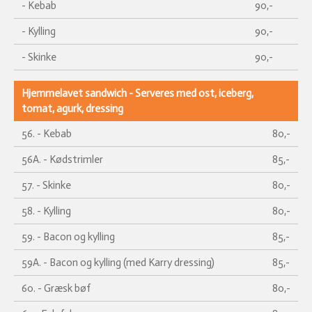
- Kebab
90,-
- Kylling
90,-
- Skinke
90,-
Hjemmelavet sandwich - Serveres med ost, iceberg,
tomat, agurk, dressing
56. - Kebab
80,-
56A. - Kødstrimler
85,-
57. - Skinke
80,-
58. - Kylling
80,-
59. - Bacon og kylling
85,-
59A. - Bacon og kylling (med Karry dressing)
85,-
60. - Græsk bøf
80,-