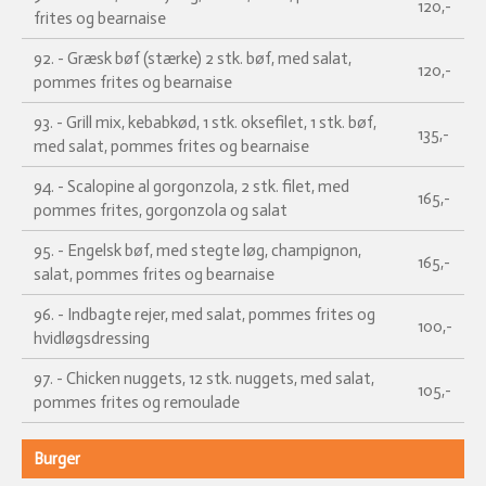
120,-
frites og bearnaise
92. - Græsk bøf (stærke) 2 stk. bøf, med salat,
120,-
pommes frites og bearnaise
93. - Grill mix, kebabkød, 1 stk. oksefilet, 1 stk. bøf,
135,-
med salat, pommes frites og bearnaise
94. - Scalopine al gorgonzola, 2 stk. filet, med
165,-
pommes frites, gorgonzola og salat
95. - Engelsk bøf, med stegte løg, champignon,
165,-
salat, pommes frites og bearnaise
96. - Indbagte rejer, med salat, pommes frites og
100,-
hvidløgsdressing
97. - Chicken nuggets, 12 stk. nuggets, med salat,
105,-
pommes frites og remoulade
Burger