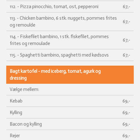
112. - Pizza pinocchio, tomat, ost, pepperoni
67,-
113. - Chicken bambino, 6 stk. nuggets, pommes frites
67,-
og remoulde
114. - Fiskefilet bambino, 1 stk. fiskefilet, pommes
67,-
frites og remoulade
115. - Spaghetti bambino, spaghetti med kødsovs
67,-
Bagt kartofel - med iceberg, tomat, agurk og
dressing
Vælge mellem:
Kebab
69,-
Kylling
69,-
Bacon og kylling
69,-
Rejer
69,-