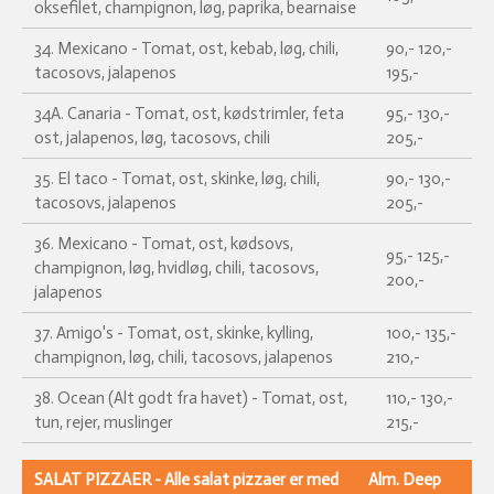
oksefilet, champignon, løg, paprika, bearnaise
34. Mexicano - Tomat, ost, kebab, løg, chili,
90,- 120,-
tacosovs, jalapenos
195,-
34A. Canaria - Tomat, ost, kødstrimler, feta
95,- 130,-
ost, jalapenos, løg, tacosovs, chili
205,-
35. El taco - Tomat, ost, skinke, løg, chili,
90,- 130,-
tacosovs, jalapenos
205,-
36. Mexicano - Tomat, ost, kødsovs,
95,- 125,-
champignon, løg, hvidløg, chili, tacosovs,
200,-
jalapenos
37. Amigo's - Tomat, ost, skinke, kylling,
100,- 135,-
champignon, løg, chili, tacosovs, jalapenos
210,-
38. Ocean (Alt godt fra havet) - Tomat, ost,
110,- 130,-
tun, rejer, muslinger
215,-
SALAT PIZZAER - Alle salat pizzaer er med
Alm. Deep