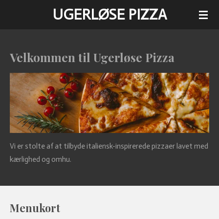
UGERLØSE PIZZA
Spring
til
hovedindhold
Velkommen til Ugerløse Pizza
Vi er stolte af at tilbyde italiensk-inspirerede pizzaer lavet med
kærlighed og omhu.
Menukort