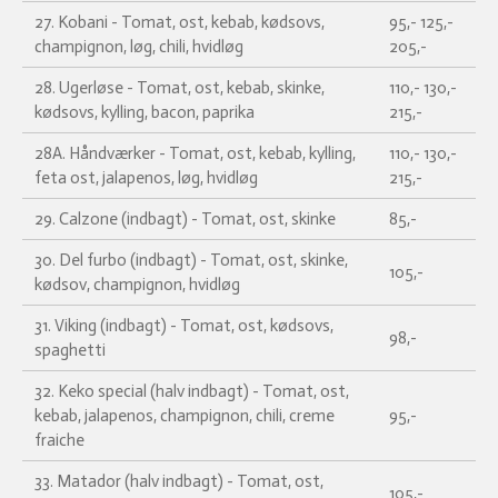
27. Kobani - Tomat, ost, kebab, kødsovs,
95,- 125,-
champignon, løg, chili, hvidløg
205,-
28. Ugerløse - Tomat, ost, kebab, skinke,
110,- 130,-
kødsovs, kylling, bacon, paprika
215,-
28A. Håndværker - Tomat, ost, kebab, kylling,
110,- 130,-
feta ost, jalapenos, løg, hvidløg
215,-
29. Calzone (indbagt) - Tomat, ost, skinke
85,-
30. Del furbo (indbagt) - Tomat, ost, skinke,
105,-
kødsov, champignon, hvidløg
31. Viking (indbagt) - Tomat, ost, kødsovs,
98,-
spaghetti
32. Keko special (halv indbagt) - Tomat, ost,
kebab, jalapenos, champignon, chili, creme
95,-
fraiche
33. Matador (halv indbagt) - Tomat, ost,
105,-