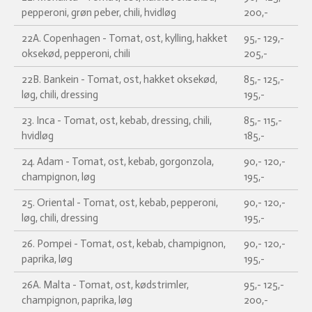
pepperoni, grøn peber, chili, hvidløg
200,-
22A. Copenhagen - Tomat, ost, kylling, hakket
95,- 129,-
oksekød, pepperoni, chili
205,-
22B. Bankein - Tomat, ost, hakket oksekød,
85,- 125,-
løg, chili, dressing
195,-
23. Inca - Tomat, ost, kebab, dressing, chili,
85,- 115,-
hvidløg
185,-
24. Adam - Tomat, ost, kebab, gorgonzola,
90,- 120,-
champignon, løg
195,-
25. Oriental - Tomat, ost, kebab, pepperoni,
90,- 120,-
løg, chili, dressing
195,-
26. Pompei - Tomat, ost, kebab, champignon,
90,- 120,-
paprika, løg
195,-
26A. Malta - Tomat, ost, kødstrimler,
95,- 125,-
champignon, paprika, løg
200,-