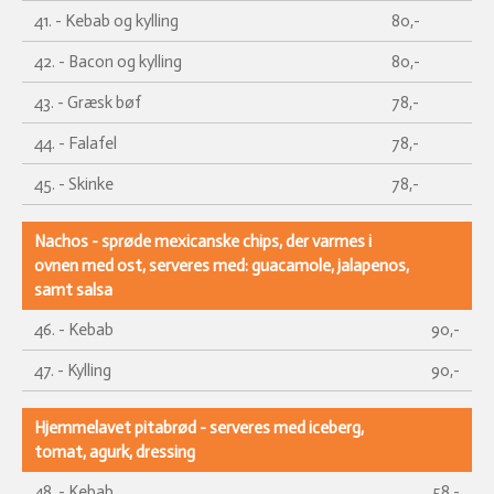
41. - Kebab og kylling
80,-
42. - Bacon og kylling
80,-
43. - Græsk bøf
78,-
44. - Falafel
78,-
45. - Skinke
78,-
Nachos - sprøde mexicanske chips, der varmes i
ovnen med ost, serveres med: guacamole, jalapenos,
samt salsa
46. - Kebab
90,-
47. - Kylling
90,-
Hjemmelavet pitabrød - serveres med iceberg,
tomat, agurk, dressing
48. - Kebab
58,-