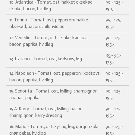
10. Atlantica - Tomat, ost, hakket oksekød,
90,- 125,-
skinke, bacon, hvidløg
190,-
11. Torino - Tomat, ost, pepperoni, hakket
95,- 125,-
oksekød, bacon, chili, hvidløg
195,-
12. Venedig - Tomat, ost, skinke, kødsovs,
90,- 125,-
bacon, paprika, hvidløg
195,-
85,- 95,-
13. Italiano - Tomat, ost, kødsovs, løg
175,-
14. Napoleon - Tomat, ost, pepperoni, kødsovs,
90,- 125,-
bacon, paprika, hvidløg
195,-
15. Senorita - Tomat, ost, kylling, champignon,
90,- 125,-
ananas, paprika
195,-
15 A. Karry - Tomat, ost, kylling, bacon,
90,- 125,-
champignon, karry dressing
195,-
16. Mario - Tomat, ost, kylling, løg, gorgonzola,
90,- 125,-
grøn peber, hvidløg
195,-