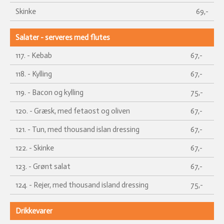
Skinke
69,-
Salater - serveres med flutes
117. - Kebab
67,-
118. - Kylling
67,-
119. - Bacon og kylling
75,-
120. - Græsk, med fetaost og oliven
67,-
121. - Tun, med thousand islan dressing
67,-
122. - Skinke
67,-
123. - Grønt salat
67,-
124. - Rejer, med thousand island dressing
75,-
Drikkevarer